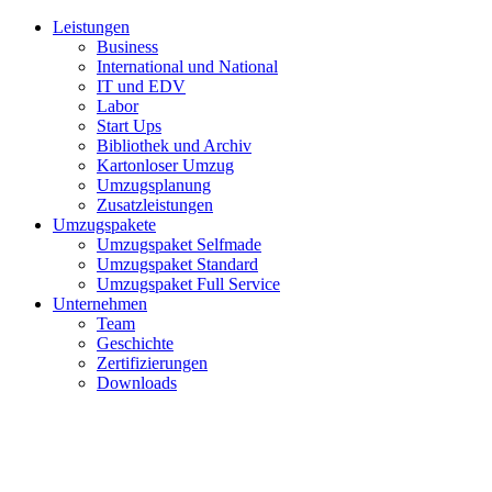
Leistungen
Business
International und National
IT und EDV
Labor
Start Ups
Bibliothek und Archiv
Kartonloser Umzug
Umzugsplanung
Zusatzleistungen
Umzugspakete
Umzugspaket Selfmade
Umzugspaket Standard
Umzugspaket Full Service
Unternehmen
Team
Geschichte
Zertifizierungen
Downloads