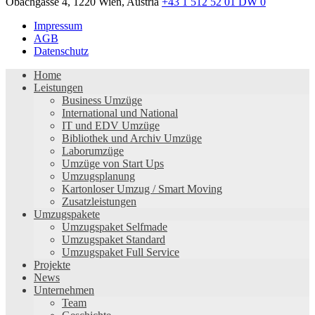
Obachgasse 4, 1220 Wien, Austria
+43 1 512 52 01 DW 0
Impressum
AGB
Datenschutz
Home
Leistungen
Business Umzüge
International und National
IT und EDV Umzüge
Bibliothek und Archiv Umzüge
Laborumzüge
Umzüge von Start Ups
Umzugsplanung
Kartonloser Umzug / Smart Moving
Zusatzleistungen
Umzugspakete
Umzugspaket Selfmade
Umzugspaket Standard
Umzugspaket Full Service
Projekte
News
Unternehmen
Team