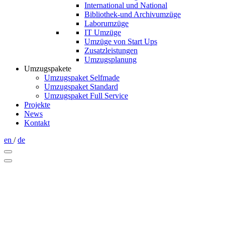
International und National
Bibliothek-und Archivumzüge
Laborumzüge
IT Umzüge
Umzüge von Start Ups
Zusatzleistungen
Umzugsplanung
Umzugspakete
Umzugspaket Selfmade
Umzugspaket Standard
Umzugspaket Full Service
Projekte
News
Kontakt
en
/
de